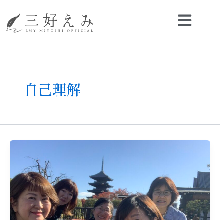
内
容
を
ス
キ
ッ
プ
自己理解