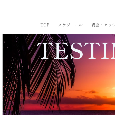
内
容
を
ス
TOP
スケジュール
講座・セッ
キ
ッ
TESTI
プ