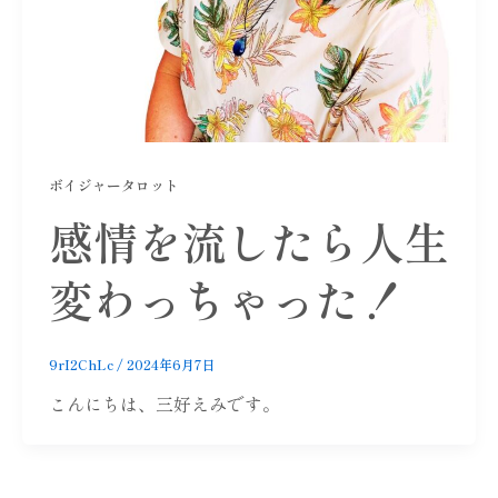
ボイジャータロット
感情を流したら人生
変わっちゃった！
9rI2ChLc
/
2024年6月7日
こんにちは、三好えみです。