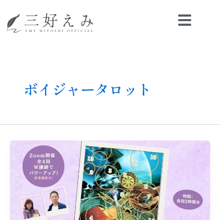
内
容
を
ス
キ
ッ
プ
ボイジャータロット