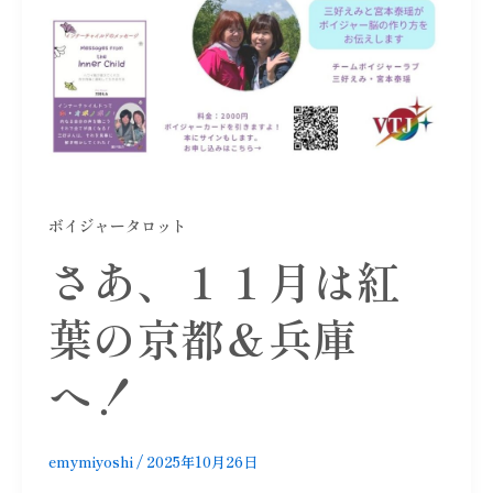
ボイジャータロット
さあ、１１月は紅
葉の京都＆兵庫
へ！
emymiyoshi
/
2025年10月26日