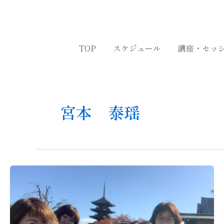
内
容
を
ス
TOP
スケジュール
講座・セッ
キ
ッ
プ
宮本 泰瑶