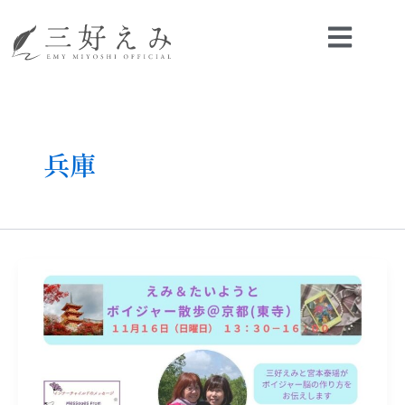
内
容
を
ス
キ
ッ
プ
兵庫