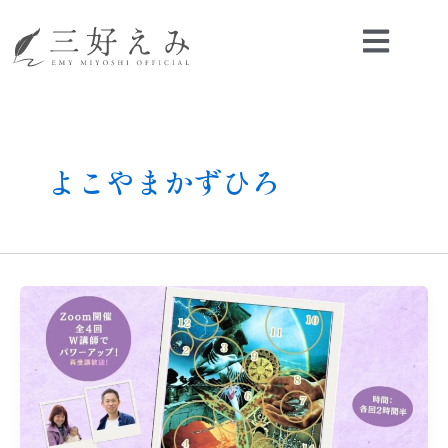
内
容
を
ス
キ
ッ
プ
よこやまかずひろ