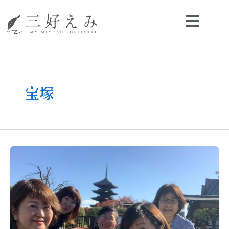
内
容
を
ス
キ
ッ
プ
宝塚