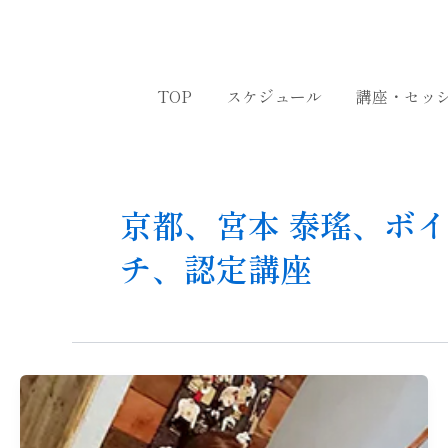
内
容
を
ス
TOP
スケジュール
講座・セッ
キ
ッ
プ
京都、宮本 泰瑤、ボ
チ、認定講座