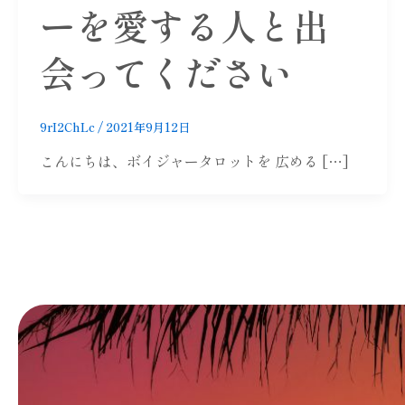
ーを愛する人と出
会ってください
9rI2ChLc
/
2021年9月12日
こんにちは、ボイジャータロットを 広める […]