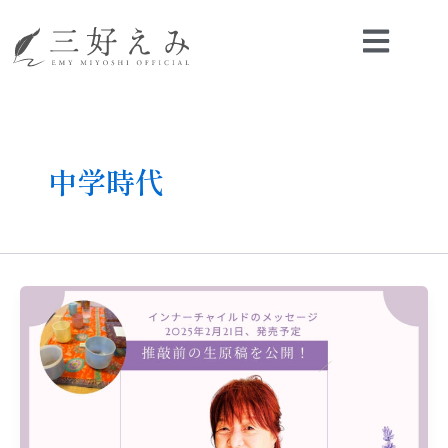
内
容
を
ス
キ
ッ
プ
中学時代