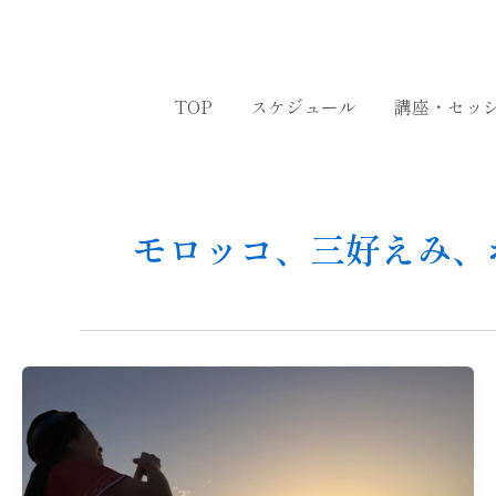
内
容
を
ス
TOP
スケジュール
講座・セッ
キ
ッ
プ
モロッコ、三好えみ、