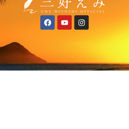
F
Y
I
a
o
n
c
u
s
e
t
t
b
u
a
o
b
g
o
e
r
k
a
m
HOME
新着情報
講座・セッション
お問い合わせ
Copyright ©2025 Emy Miyoshi. All Rights Reserved.