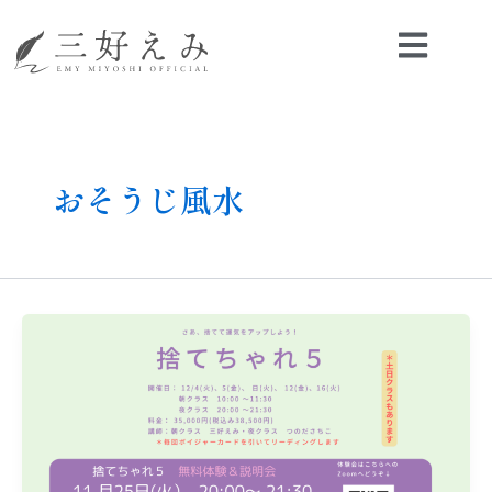
内
容
を
ス
キ
ッ
プ
おそうじ風水