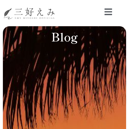
内
容
を
ス
Blog
キ
ッ
プ