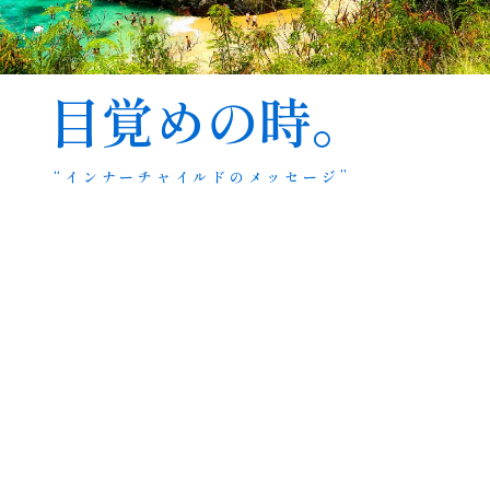
目覚めの時。
“インナーチャイルドのメッセージ”
ハワイ島でインナーチャイルドと出会い、
人生を大き
く変化させた三好えみが
その経験とインナーチャイル
ドの癒し方を
丁寧に解説。
本を読んで行動すれば、
あなたのインナーチャイルド
を喜ばせ、
目覚めさせることができるハズ。